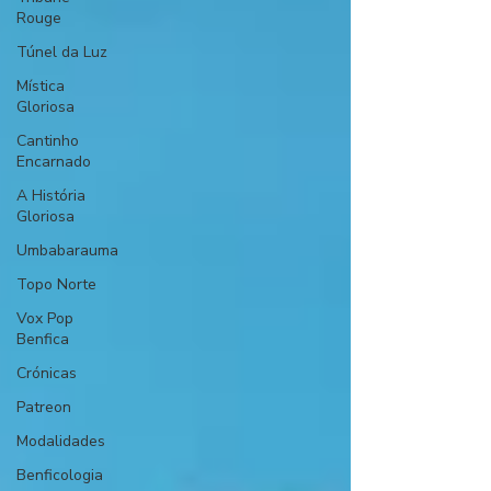
Rouge
Túnel da Luz
Mística
Gloriosa
Cantinho
Encarnado
A História
Gloriosa
Umbabarauma
Topo Norte
Vox Pop
Benfica
Crónicas
Patreon
Modalidades
Benficologia