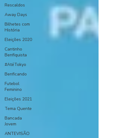
Rescaldos
Away Days
Bilhetes com
História
Eleições 2020
Cantinho
Benfiquista
#AtéTokyo
Benficando
Futebol
Feminino
Eleições 2021
Tema Quente
Bancada
Jovem
ANTEVISÃO