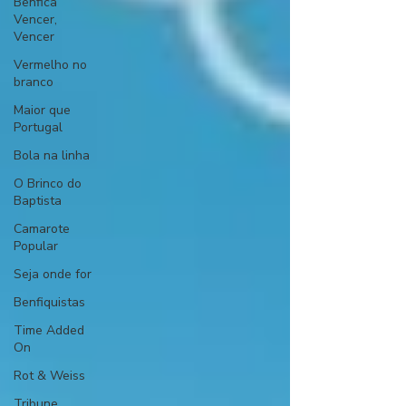
Benfica
Vencer,
Vencer
Vermelho no
branco
Maior que
Portugal
Bola na linha
O Brinco do
Baptista
Camarote
Popular
Seja onde for
Benfiquistas
Time Added
On
Rot & Weiss
Tribune