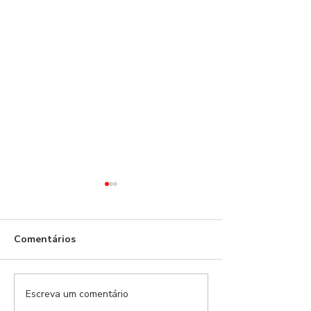
Benfica!
Comentários
Escreva um comentário
21 dias depois,