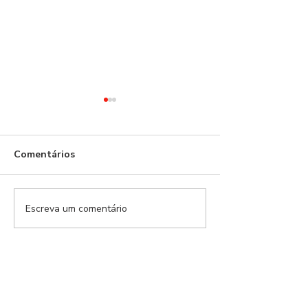
Benfica!
Comentários
Escreva um comentário
21 dias depois,
naufrágio anun