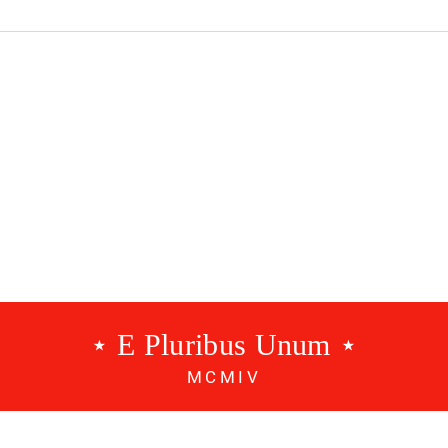
 Benfica |
Modalidades Benfica |
EP.157
⋆ E Pluribus Unum ⋆
MCMIV