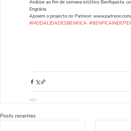
Análise ao fim de semana eclético Benfiquista, 
Engrácia.   
Apoiem o projecto no Patreon: www.patreon.com
#MODALIDADESBENFICA
​  
#BENFICAINDEP
Posts recentes