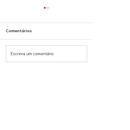
Comentários
Escreva um comentário
Modalidades Benfica |
Modalidades Ben
EP.159
EP.157