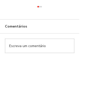
Comentários
Escreva um comentário
Modalidades Benfica |
Modalidades Ben
EP.159
EP.157