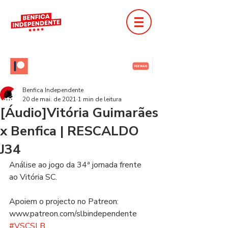
Benfica Independente
20 de mai. de 2021
1 min de leitura
[Áudio]Vitória Guimarães
x Benfica | RESCALDO
J34
Análise ao jogo da 34ª jornada frente 
ao Vitória SC.  
Apoiem o projecto no Patreon: 
www.patreon.com/slbindependente  
#VSCSLB