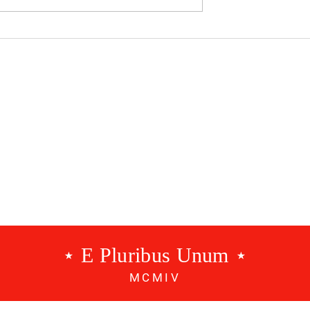
ista | Tudo
#99 Temos 99 problemas
 se transforma
mas o Brinco não é um
⋆ E Pluribus Unum ⋆
MCMIV