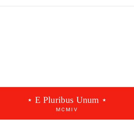
 Benfica |
Modalidades Benfica |
EP.157
⋆ E Pluribus Unum ⋆
MCMIV