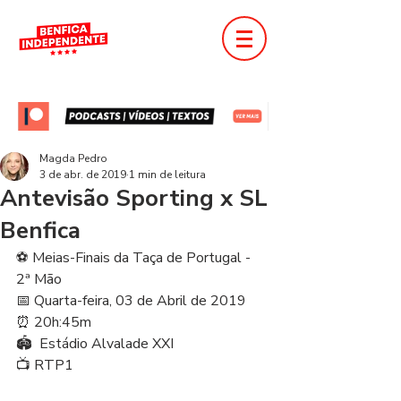
Magda Pedro
3 de abr. de 2019
1 min de leitura
Antevisão Sporting x SL
Benfica
⚽ Meias-Finais da Taça de Portugal - 
2ª Mão
📅 Quarta-feira, 03 de Abril de 2019
⏰ 20h:45m
🏟  Estádio Alvalade XXI
📺 RTP1