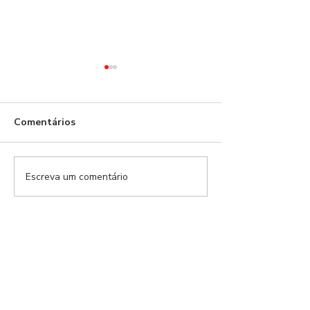
Comentários
Escreva um comentário
Modalidades Benfica |
Modalidades Ben
EP.159
EP.157