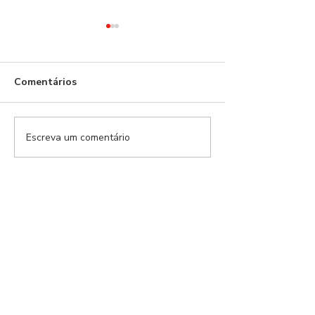
Comentários
Escreva um comentário
Modalidades Benfica |
Modalidades Ben
EP.159
EP.157