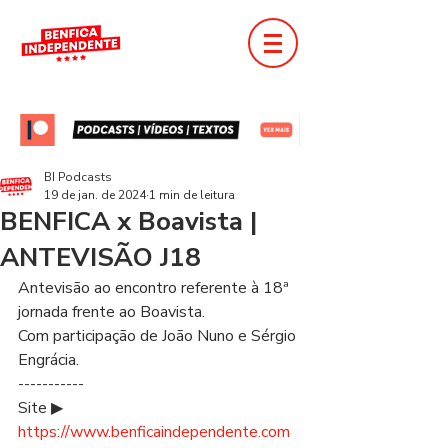
BI Podcasts
19 de jan. de 2024
1 min de leitura
BENFICA x Boavista |
ANTEVISÃO J18
Antevisão ao encontro referente à 18ª 
jornada frente ao Boavista.
Com participação de João Nuno e Sérgio 
Engrácia.
-----------
Site ▶ 
https://www.benficaindependente.com