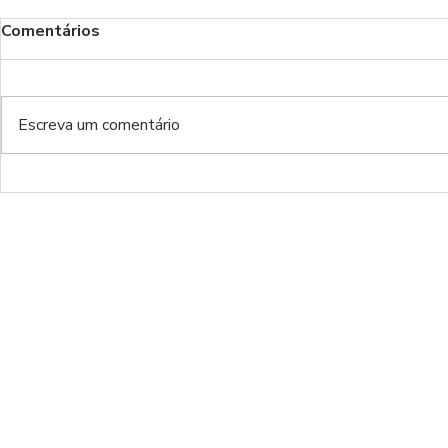
Comentários
Escreva um comentário
BENFICA x Santa Clara |
Moreirense
RESCALDO J5
RESCALDO 