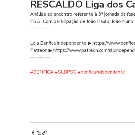
RESCALDO Liga dos Ca
Análise ao encontro referente à 3ª jornada da fa
PSG . Com participação de João Paulo, João Nuno 
-----------
Loja Benfica Independente ▶ https://www.benfic
Patreon ▶ https://www.patreon.com/slbindepen
-----------
#BENFICA
#SLBPSG
#benficaindependente