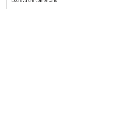
Escreva um comentário
Moreirense x BENFICA |
BENFICA x Estr
ANTEVISÃO J4
Amadora | AN
J3
⋆ E Pluribus Unum ⋆
MCMIV