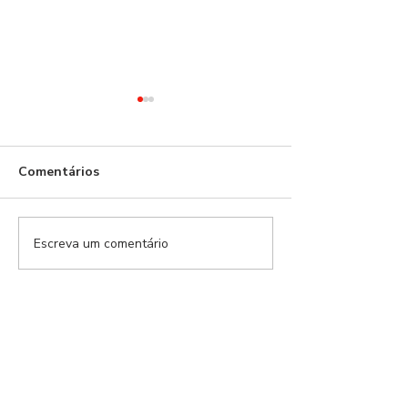
Benfica!
Comentários
Escreva um comentário
21 dias depois,
naufrágio anun