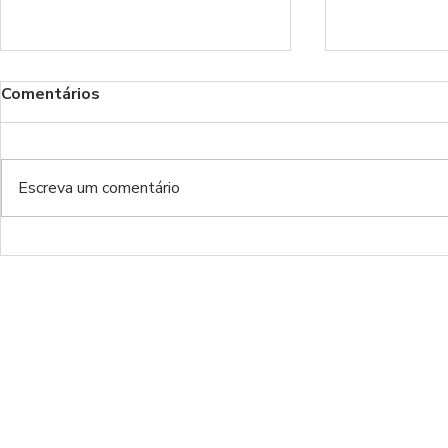
Comentários
Benfica!
Escreva um comentário
Do inferno da Luz ao inferno
de luxo