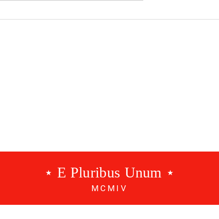
21 dias depois, o naufrági
anunciado
⋆ E Pluribus Unum ⋆
MCMIV