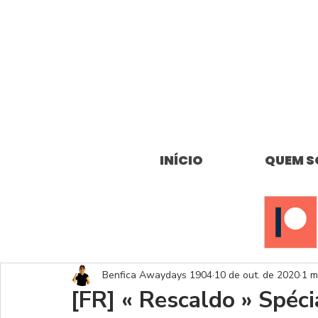
INÍCIO
QUEM 
Benfica Awaydays 1904
10 de out. de 2020
1 m
[FR] « Rescaldo » Spéci