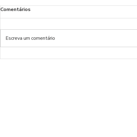
Comentários
Benfica!
Escreva um comentário
Do inferno da Luz ao inferno
de luxo