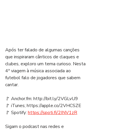
Após ter falado de algumas canções 
que inspiraram cânticos de claques e 
clubes, exploro um tema curioso. Nesta 
4ª viagem à música associada ao 
futebol falo de jogadores que sabem 
cantar.
🚩 Anchor.fm: http://bit.ly/2VGLvU9
🚩 iTunes; https://apple.co/2VHCSZE
🚩 Spotify: 
https://spoti.fi/2INV1zR
Sigam o podcast nas redes e 