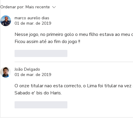
Saunders marca no ultimo
Golaço de I
Ordenar por:
Mais recente
minuto ao E. Amadora
Boavista e
marco aurelio dias
01 de mar. de 2019
Nesse jogo, no primeiro golo o meu filho estava ao meu co
Ficou assim até ao fim do jogo !! 
Curtir
Responder
João Delgado
01 de mar. de 2019
O onze titular nao esta correcto, o Lima foi titular na vez
Sabado e' bis do Haris.
Curtir
Responder