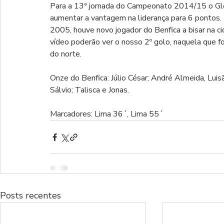
Para a 13ª jornada do Campeonato 2014/15 o Glor
aumentar a vantagem na liderança para 6 pontos
2005, houve novo jogador do Benfica a bisar na c
vídeo poderão ver o nosso 2º golo, naquela que foi
do norte.
Onze do Benfica: Júlio César; André Almeida, Luisã
Sálvio; Talisca e Jonas.
Marcadores: Lima 36´, Lima 55´
Posts recentes