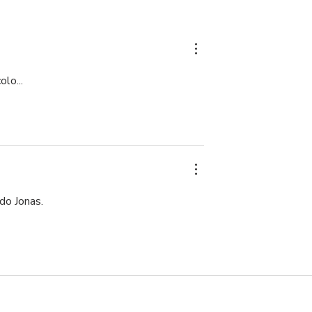
saías ao
Golo de Kulkov ao Rio Av
m 1995
no Estádio dos Arcos
lo...
 do Jonas.