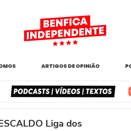
SOMOS
ARTIGOS DE OPINIÃO
P
RESCALDO Liga dos