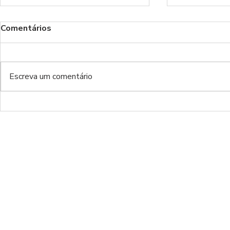
Comentários
Escreva um comentário
BENFICA x Santa Clara |
Moreirense
RESCALDO J5
RESCALDO 