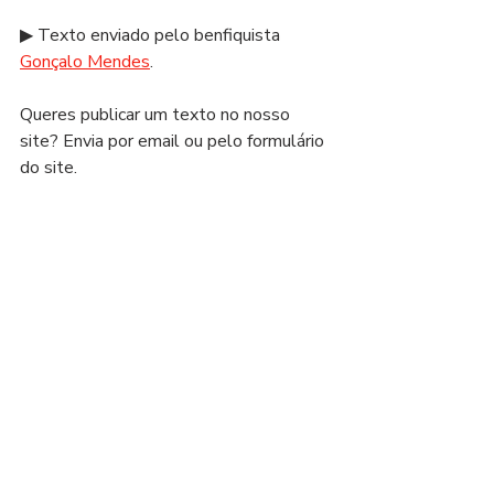
▶ Texto enviado pelo benfiquista 
Gonçalo Mendes
. 
Queres publicar um texto no nosso 
site? Envia por email ou pelo formulário 
do site.
NOTA: A opinião aqui transmitida é da 
inteira responsabilidade do seu autor e 
não representa, necessariamente, a 
opinião do Benfica Independente.
Posts recentes
Ver tudo