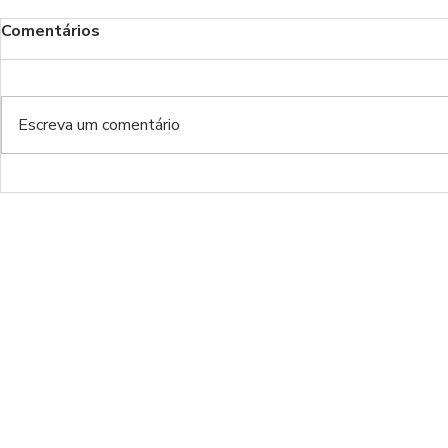
Comentários
Escreva um comentário
BENFICA x Santa Clara |
Moreirense
RESCALDO J5
RESCALDO 