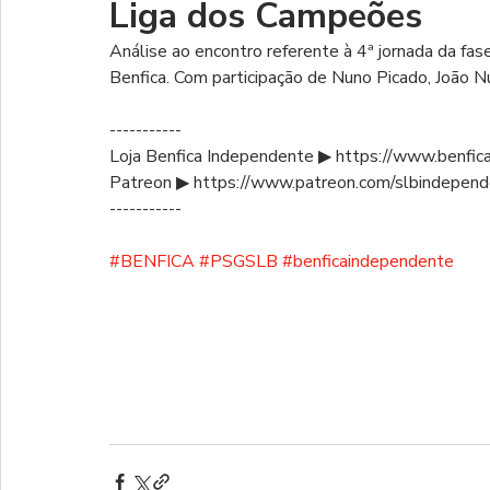
Liga dos Campeões
Análise ao encontro referente à 4ª jornada da fa
Benfica. Com participação de Nuno Picado, João N
-----------
Loja Benfica Independente ▶ https://www.benfic
Patreon ▶ https://www.patreon.com/slbindepen
-----------
#BENFICA
#PSGSLB
#benficaindependente