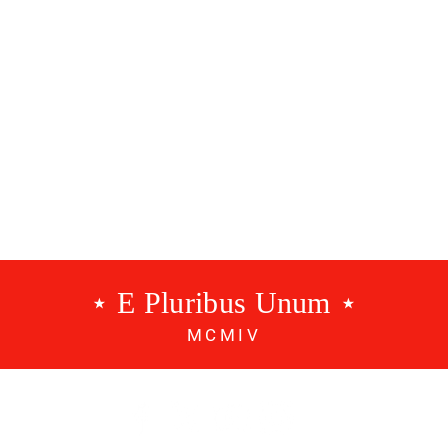
anunciado
⋆ E Pluribus Unum ⋆
MCMIV