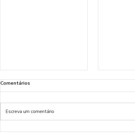
Comentários
Benfica!
Escreva um comentário
Do inferno da Luz ao inferno