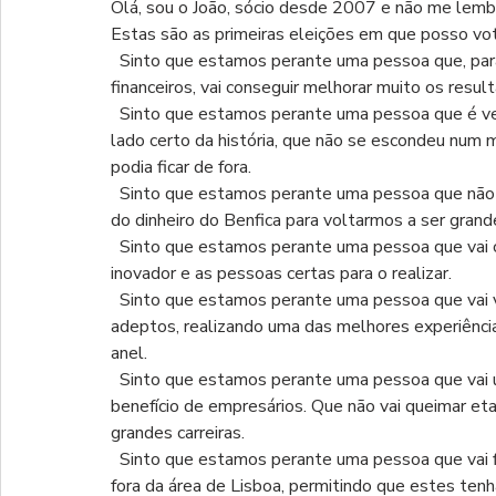
Olá, sou o João, sócio desde 2007 e não me lembr
Estas são as primeiras eleições em que posso vot
  Sinto que estamos perante uma pessoa que, para além de ir fazer aumentar os nossos resultados 
financeiros, vai conseguir melhorar muito os resu
  Sinto que estamos perante uma pessoa que é verdadeiramente benfiquista, que sempre esteve do 
lado certo da história, que não se escondeu num 
podia ficar de fora.
  Sinto que estamos perante uma pessoa que não vai usar o poder em benefício próprio, que vai usufruir 
do dinheiro do Benfica para voltarmos a ser grand
  Sinto que estamos perante uma pessoa que vai cumprir a sua palavra, que tem um modelo de gestão 
inovador e as pessoas certas para o realizar.
  Sinto que estamos perante uma pessoa que vai voltar a trazer a mística aos jogadores, treinadores e 
adeptos, realizando uma das melhores experiência
anel.
  Sinto que estamos perante uma pessoa que vai usar o Seixal para benefício da equipa e não para o 
benefício de empresários. Que não vai queimar et
grandes carreiras.
  Sinto que estamos perante uma pessoa que vai finalmente respeitar os direitos e deveres de sócios 
fora da área de Lisboa, permitindo que estes ten