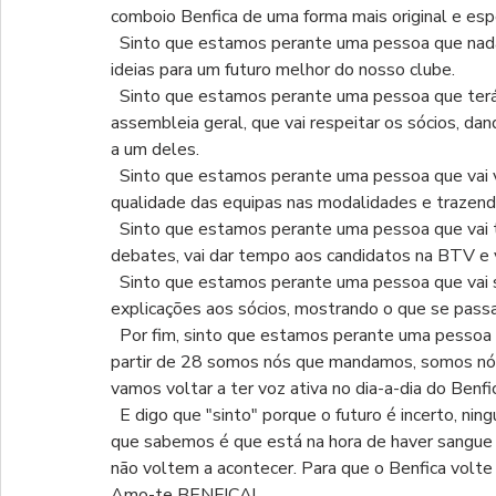
comboio Benfica de uma forma mais original e espe
  Sinto que estamos perante uma pessoa que nada vai decidir sozinho. Que vai ouvir a sua lista, discutindo 
ideias para um futuro melhor do nosso clube.
  Sinto que estamos perante uma pessoa que terá ao seu lado um grande presidente da mesa da 
assembleia geral, que vai respeitar os sócios, d
a um deles.
  Sinto que estamos perante uma pessoa que vai voltar a trazer o grande Benfica eclético, melhorando a 
qualidade das equipas nas modalidades e trazendo
  Sinto que estamos perante uma pessoa que vai trazer de volta a democracia no Benfica, que vai realizar 
debates, vai dar tempo aos candidatos na BTV e v
  Sinto que estamos perante uma pessoa que vai ser transparente em todos os seus atos, dando 
explicações aos sócios, mostrando o que se pass
  Por fim, sinto que estamos perante uma pessoa que vai devolver o Benfica aos benfiquistas e que a 
partir de 28 somos nós que mandamos, somos nós
vamos voltar a ter voz ativa no dia-a-dia do Benfi
  E digo que "sinto" porque o futuro é incerto, ninguém sabe se isto tudo irá realmente acontecer... Mas o 
que sabemos é que está na hora de haver sangue 
não voltem a acontecer. Para que o Benfica volte 
Amo-te BENFICA!