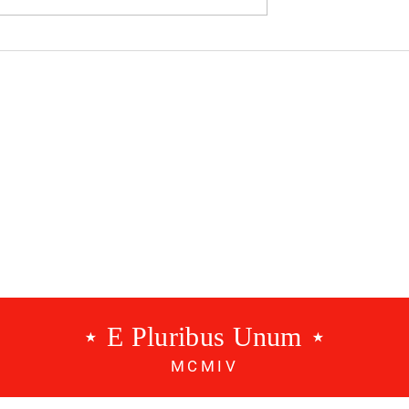
 x BENFICA |
BENFICA X Est. Amadora 
J4
RESCALDO J3 (1-0)
⋆ E Pluribus Unum ⋆
MCMIV