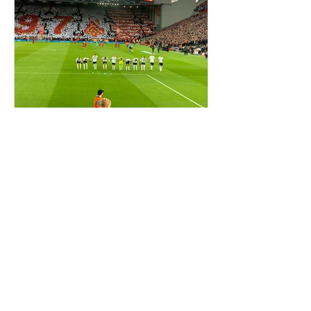
Jota P
16 de abr. de 2022
Fui a Liverpool e não
voltei
Prólogo A racionalidade da vida é uma
dimensão importante, mas há
dimensões emocionais a tocar no
irracional que por vezes nos ocupam a...