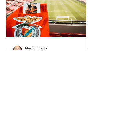
Magda Pedro
21 de fev. de 2020
O Benfica Faz-me Bem
Comecei o ano com uma visita a
Guimarães, a minha segunda vez no
Afonso Henriques. Assim que pus um
pé no Estádio vi um amigo meu...