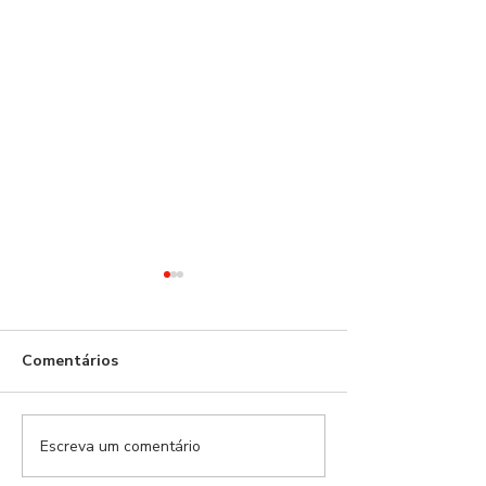
Comentários
Escreva um comentário
Modalidades Benfica |
Modalidades Ben
EP.159
EP.157