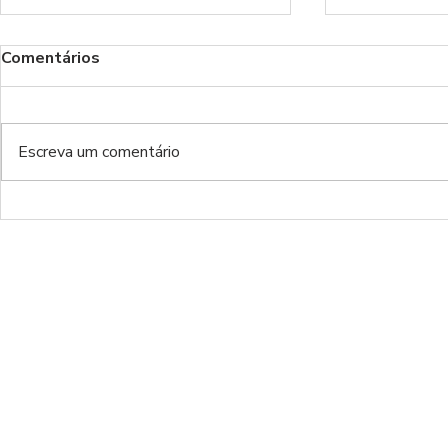
Comentários
Escreva um comentário
Brinco do Baptista | O
Brinco do Bapt
nosso desassossego
muda, tudo
(ep.104)
(ep.101)