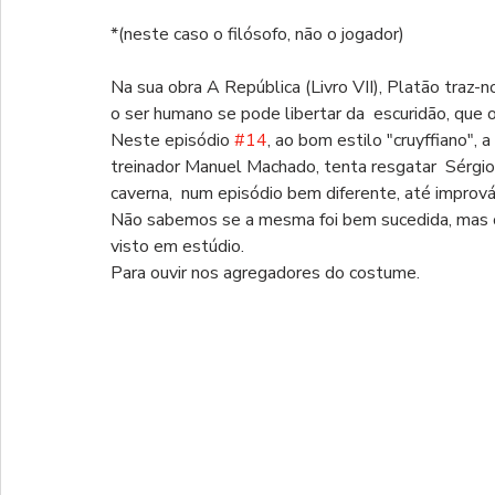
*(neste caso o filósofo, não o jogador)
Na sua obra A República (Livro VII), Platão traz-n
o ser humano se pode libertar da  escuridão, que 
Neste episódio 
#14
, ao bom estilo "cruyffiano", 
treinador Manuel Machado, tenta resgatar  Sérgio 
caverna,  num episódio bem diferente, até imprová
Não sabemos se a mesma foi bem sucedida, mas o 
visto em estúdio.
Para ouvir nos agregadores do costume.