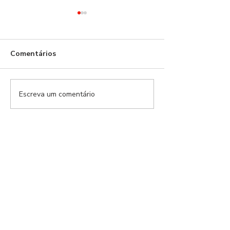
Comentários
A Viagem - Kha
Escreva um comentário
Viagens em Vermelho -
PARIS