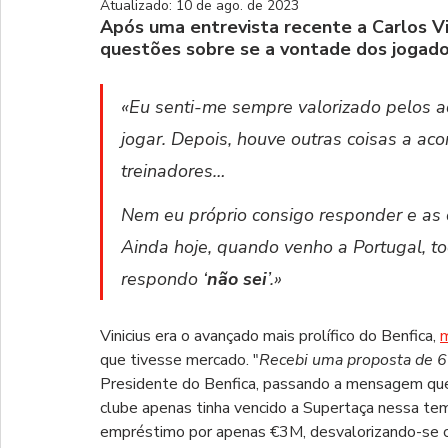
Atualizado:
10 de ago. de 2023
Após uma entrevista recente a Carlos Vi
questões sobre se a vontade dos jogado
«Eu senti-me sempre valorizado pelos a
jogar. Depois, houve outras coisas a ac
treinadores… 
Nem eu próprio consigo responder e as 
Ainda hoje, quando venho a Portugal, t
respondo ‘
não sei
’.»
Vinicius era o avançado mais prolífico do Benfica, 
m
que tivesse mercado. "
Recebi uma proposta de 60
Presidente do Benfica, passando a mensagem que n
clube apenas tinha vencido a Supertaça nessa tem
empréstimo por apenas €3M, desvalorizando-se c