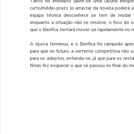
Tanto no imediato (abre-se uma lacuna inespe
curto/médio-prazo (o arrastar da novela poderá a
equipa técnica desconhece se tem de mudar 
enquanto a situação não se resolve, o foco do s
que o Benfica tentará mover-se rapidamente no m
A época terminou, e o Benfica foi campeão apesa
para que no futuro, a vertente competitiva não sa
para os adeptos, entenda-se, já que para os rest
férias fez esquecer o que se passou no final do mê