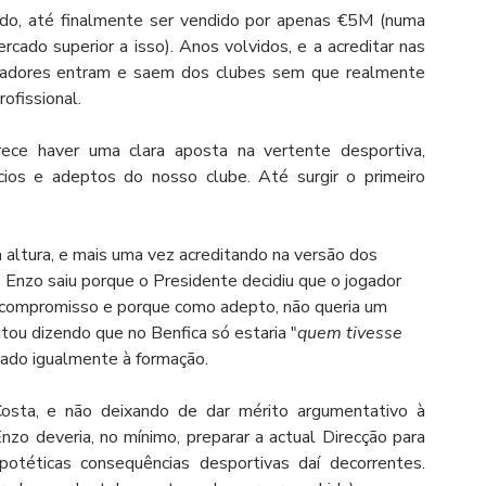
do, até finalmente ser vendido por apenas €5M (numa 
rcado superior a isso). Anos volvidos, e a acreditar nas 
ogadores entram e saem dos clubes sem que realmente 
ofissional.
ece haver uma clara aposta na vertente desportiva, 
ios e adeptos do nosso clube. Até surgir o primeiro 
a altura, e mais uma vez acreditando na versão dos 
Enzo saiu porque o Presidente decidiu que o jogador 
de compromisso e porque como adepto, não queria um 
atou dizendo que no Benfica só estaria "
quem tivesse 
ecado igualmente à formação.
sta, e não deixando de dar mérito argumentativo à 
zo deveria, no mínimo, preparar a actual Direcção para 
potéticas consequências desportivas daí decorrentes. 