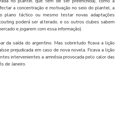
rada no plantel que tem de ser preenchida), como a 
fectar a concentração e motivação no seio do plantel, a 
o plano táctico ou mesmo testar novas adaptações 
couting poderá ser alterado, e os outros clubes sabem 
ercado e jogarem com essa informação).   
r da saída do argentino. Mas sobretudo ficava a lição 
ísse prejudicada em caso de nova novela. Ficava a lição 
antes intervenientes a amnésia provocada pelo calor das 
s de Janeiro. 