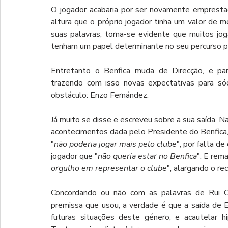
O jogador acabaria por ser novamente empresta
altura que o próprio jogador tinha um valor de me
suas palavras, torna-se evidente que muitos j
tenham um papel determinante no seu percurso pr
Entretanto o Benfica muda de Direcção, e par
trazendo com isso novas expectativas para sóc
obstáculo: Enzo Fernández.
Já muito se disse e escreveu sobre a sua saída. N
acontecimentos dada pelo Presidente do Benfica, 
"
não poderia jogar mais pelo clube
", por falta 
jogador que "
não queria estar no Benfica
". E rem
orgulho em representar o clube
", alargando o r
Concordando ou não com as palavras de Rui Co
premissa que usou, a verdade é que a saída de En
futuras situações deste género, e acautelar hi