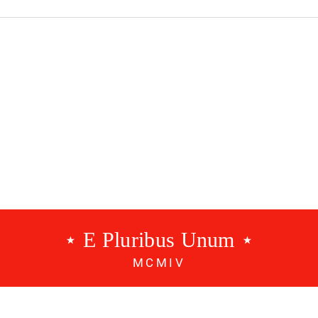
 x BENFICA |
BENFICA X Est. Amadora 
J4
RESCALDO J3 (1-0)
⋆ E Pluribus Unum ⋆
MCMIV