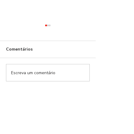
Comentários
Escreva um comentário
Modalidades Benfica |
Modalidades Ben
EP.159
EP.157