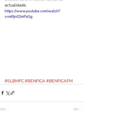
actualidade.  
https://www.youtube.com/watch?
v=mRjn02mPxGg
#SLBMFC
#BENFICA
#BENFICAFM