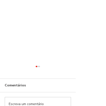
Comentários
Escreva um comentário
BENFICA FM #274 -
BENFICA FM #2