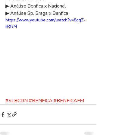
▶ Análise Benfica x Nacional 
▶ Análise Sp. Braga x Benfica 
https://www.youtube.com/watch?v=8gqZ-
iIRfsM
#SLBCDN
​ 
#BENFICA
​ 
#BENFICAFM