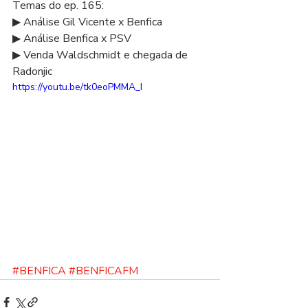
Temas do ep. 165: 
▶ Análise Gil Vicente x Benfica 
▶ Análise Benfica x PSV 
▶ Venda Waldschmidt e chegada de 
Radonjic  
https://youtu.be/tk0eoPMMA_I
#BENFICA
#BENFICAFM