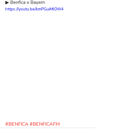
▶ Benfica x Bayern  
https://youtu.be/kmPGuiMl0W4
#BENFICA
#BENFICAFM