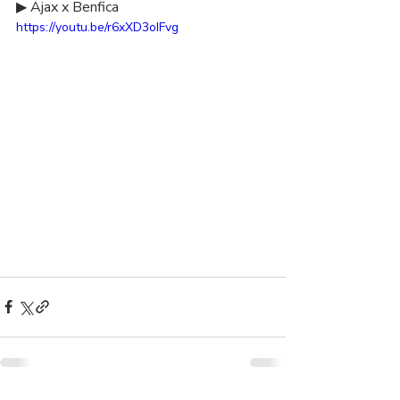
▶ Ajax x Benfica
https://youtu.be/r6xXD3oIFvg