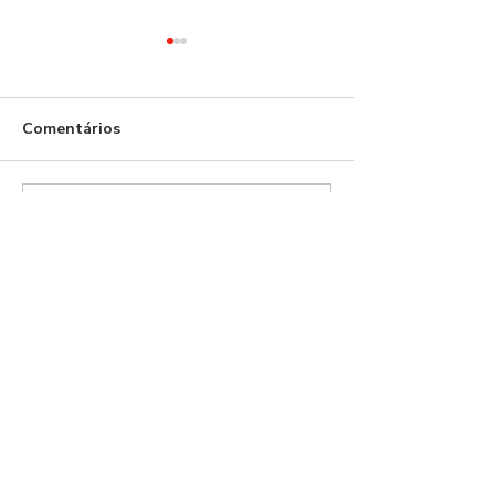
Comentários
Escreva um comentário
Benfica Podcast #466 -
BENFICA x Gil V
See you soon
RESCALDO J13