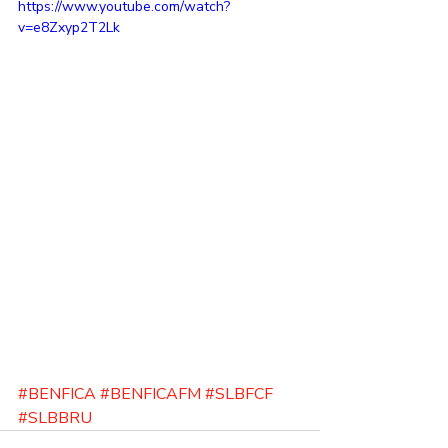
https://www.youtube.com/watch?
v=e8Zxyp2T2Lk
#BENFICA
#BENFICAFM
#SLBFCF
#SLBBRU