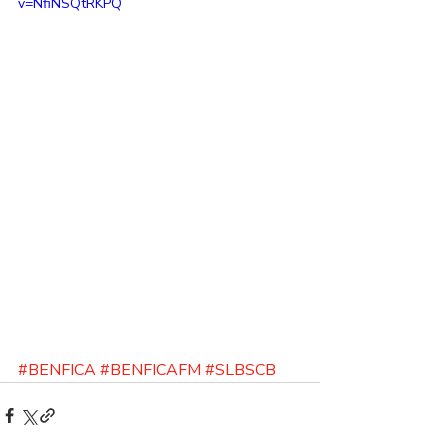
v=NfiNSQtRKPQ
#BENFICA
#BENFICAFM
#SLBSCB