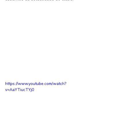
https://www.youtube.com/watch?
v=AaYTiucTYj0