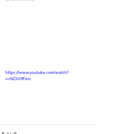
https://www.youtube.com/watch?
v=5JOiVIfFevI