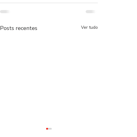
Posts recentes
Ver tudo