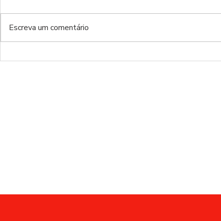
Escreva um comentário
BENFICA x Santa Clara |
Moreirense
RESCALDO J5
RESCALDO 