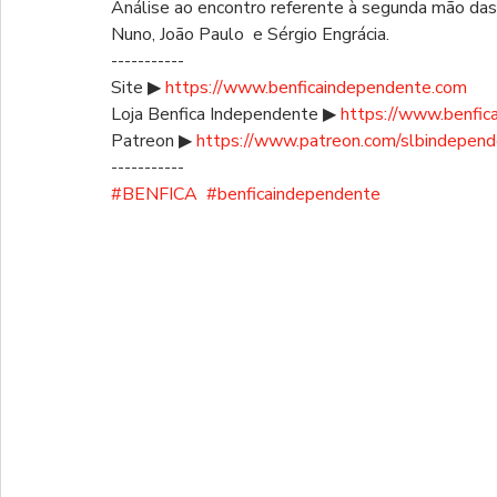
Análise ao encontro referente à segunda mão das 
Nuno, João Paulo  e Sérgio Engrácia.
-----------
Site ▶ 
https://www.benficaindependente.com
Loja Benfica Independente ▶ 
https://www.benfic
Patreon ▶ 
https://www.patreon.com/slbindepen
-----------
#BENFICA
#benficaindependente