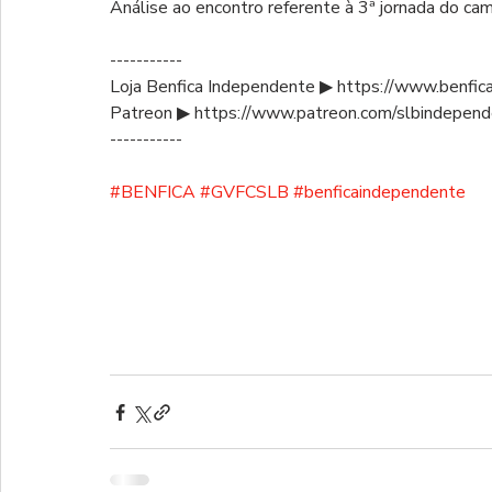
Análise ao encontro referente à 3ª jornada do ca
-----------
Loja Benfica Independente ▶ https://www.benfic
Patreon ▶ https://www.patreon.com/slbindepen
-----------
#BENFICA
#GVFCSLB
#benficaindependente