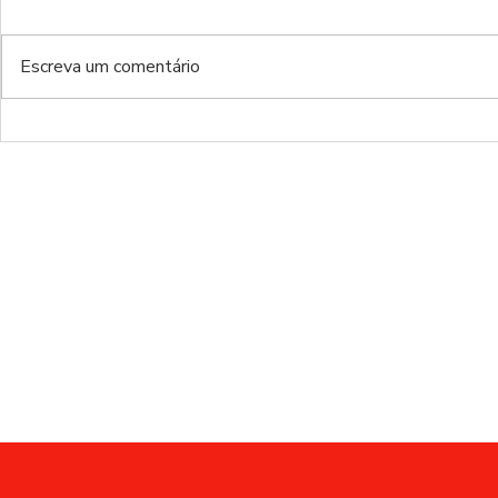
Escreva um comentário
BENFICA x Santa Clara |
Moreirense
RESCALDO J5
RESCALDO 