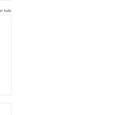
er tudo