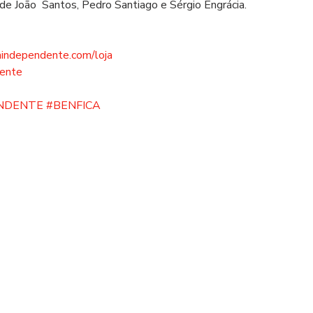
 de João  Santos, Pedro Santiago e Sérgio Engrácia.
aindependente.com/loja
dente
ENDENTE
#BENFICA