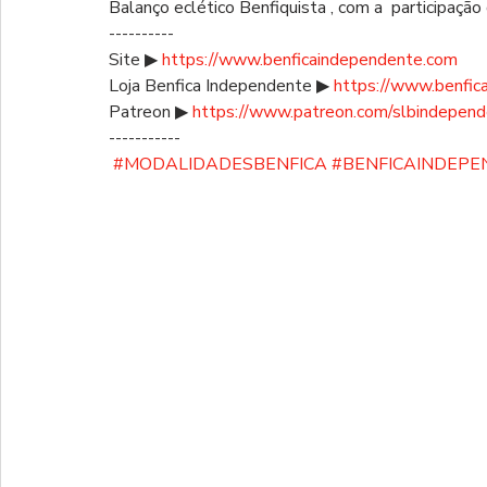
Balanço eclético Benfiquista , com a  participação
----------
Site ▶ 
https://www.benficaindependente.com
Loja Benfica Independente ▶ 
https://www.benfic
Patreon ▶ 
https://www.patreon.com/slbindepen
-----------
#MODALIDADESBENFICA
#BENFICAINDEP