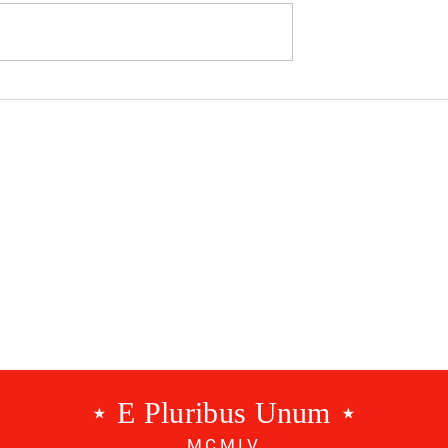
 Benfica |
Modalidades Benfica |
EP.157
⋆ E Pluribus Unum ⋆
MCMIV