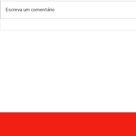
Escreva um comentário
Modalidades Benfica |
Modalidades
EP.160
EP.159