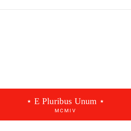
 Benfica |
Modalidades Benfica |
EP.157
⋆ E Pluribus Unum ⋆
MCMIV