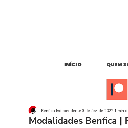
INÍCIO
QUEM 
Benfica Independente
3 de fev. de 2022
1 min d
Modalidades Benfica | 